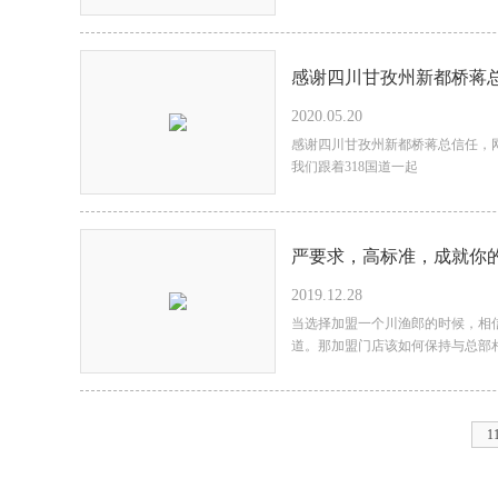
‭‮谢感‬‬四川甘孜州‭‮桥都新‬‬蒋总信任，‭‮上网‬‬缴付‭‮0005‬‬定金，首
2020.05.20
次面谈直‮同合签
‭‮谢感‬‬四川甘孜州‭‮桥都新‬‬蒋总信任，‭‮上网‬‬缴付‭‮0005‬‬定金，首次面谈直‭‮同合签‬‬让
我们跟着318国道‭‮起一
严要求，高标准，成就你
2019.12.28
当选择加盟一个川渔郎的时候，相
道。那加盟门店该如何保持与总部
1