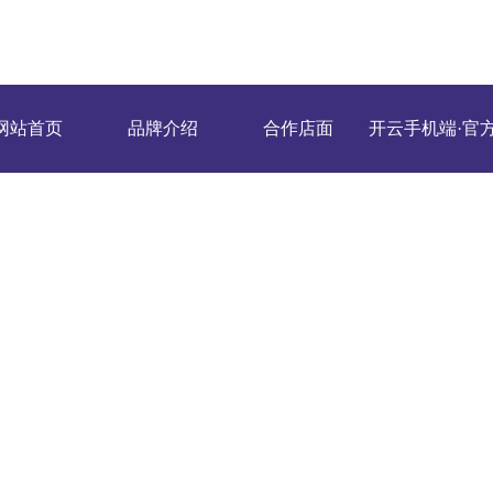
网站首页
品牌介绍
合作店面
开云手机端·官
版在线
开云(中国)