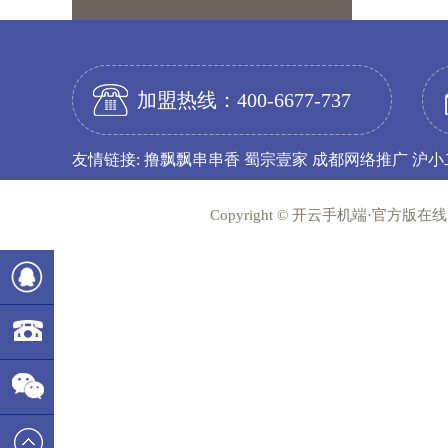
加盟热线：400-6677-737
友情链接:
撸飘飘串串香
蜀宗壹家
成都网络推广
沪小
Copyright © 开云手机端·官方版在线 
782215386
400-
6677-737