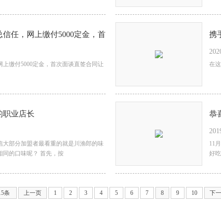
携
202
在这
的职业店长
恭
201
百
信大部分加盟者最看重的就是川渔郎的味
11
相同的口味呢？ 首先，按
好吃
15条
上一页
1
2
3
4
5
6
7
8
9
10
下