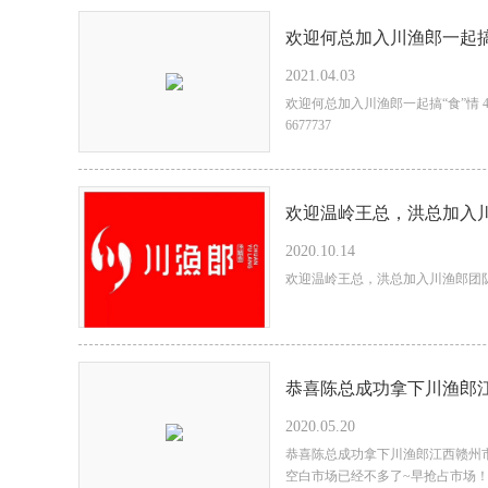
欢迎何总加入川渔郎一起搞
2021.04.03
欢迎何总加入川渔郎一起搞“食”情 4
6677737
欢迎温岭王总，洪总加入
2020.10.14
广进
欢迎温岭王总，洪总加入川渔郎团
恭喜陈总成功拿下川渔郎江西‭‮市州赣‬‬代理，祝生意兴
2020.05.20
源财‬‬广进！
恭喜陈总成功拿下川渔郎江西‭‮市州赣‬‬代理，祝生意兴隆，‭‮源财‬‬广进！川渔郎
空白‭‮场市‬‬已经不多了~早抢占