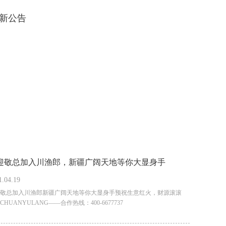
新公告
迎敬总加入川渔郎，新疆广阔天地等你大显身手
1.04.19
敬总加入川渔郎新疆广阔天地等你大显身手预祝生意红火，财源滚滚
CHUANYULANG——合作热线：400-6677737