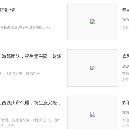
“食”情
恭
202
源
月招商火爆进行中 财富热线：400-
恭喜
川渔郎团队，祝生意兴隆，财源
欢
202
财
队，祝生意兴隆，财源广进
下雨
总冒
隆，‭‮
202
‭‮迎欢‬‬西昌周总、姚总加入川‭‮郎渔‬‬，经过一年多的深入‭‮解了‬‬考察，最终与‭‮们我‬‬
市场！早占据先