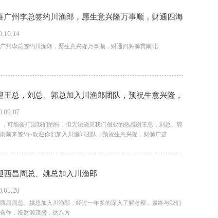
喜广州李总签约川渔郎，愿生意兴隆万事顺，财通四海
0.10.14
贯南北
广州李总签约川渔郎，愿生意兴隆万事顺，财通四海源贯南北
迎王总，刘总、郭总加入川渔郎团队，预祝生意兴隆，
0.09.07
源广进
 ，可能会打湿我们的鞋，但无法浇灭我们创业的热感谢王总，刘总、郭
雨前来签约~欢迎你们加入川渔郎团队，预祝生意兴隆，财源广进
0.05.20
达成合作，祝财源茂盛，达‭‮方八