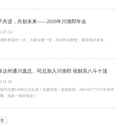
手共进，共创未来——2020年川渔郎年会
0.03.14
满怀希望的一天，大家欢聚一堂，共庆昨日辉煌，展望美好未来。
喜达州通川庞总、司总加入川渔郎 祝财高八斗十顶
9.11.16
，源泉不断三江财。
月签约立赠12000元大礼包！名额有限！抢购热线：400-6677737十年传承
嘴，别具一格好味道！
一页