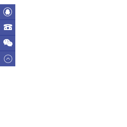
782215386
400-
6677-737
万象城平台-万象城（中国）
|
开云手机站入口-开云online(中国)
(电子)股份有限公司
|
明发体育(电子)股份有限公司
|
万象城网页