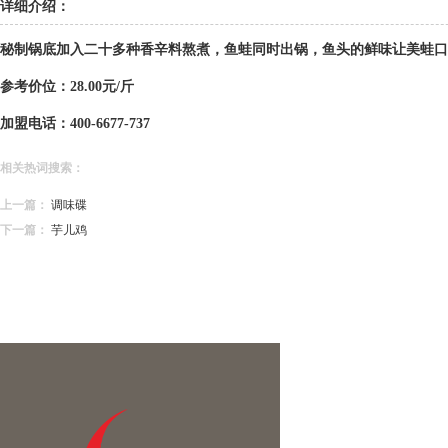
详细介绍：
秘制锅底加入二十多种香辛料熬煮，鱼蛙同时出锅，鱼头的鲜味让美蛙口
参考价位：28.00元/斤
加盟电话：400-6677-737
相关热词搜索：
上一篇：
调味碟
下一篇：
芋儿鸡